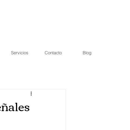
ón:
Sector Pueblos 35, Bajo 1-2
 Cantos, Madrid
Servicios
Contacto
Blog
eñales