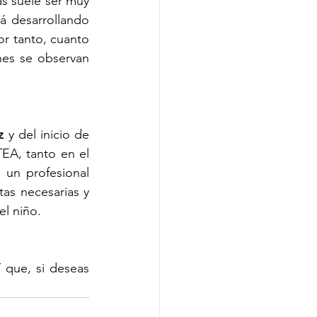
s suele ser muy 
 desarrollando 
r tanto, cuanto 
nes se observan 
z
 y del inicio de 
A, tanto en el 
un profesional 
as necesarias y 
el niño.
 que, si deseas 