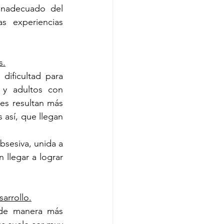
inadecuado del 
s experiencias 
s.
ificultad para 
 y adultos con 
es resultan más 
 así, que llegan 
sesiva, unida a 
llegar a lograr 
arrollo.
 de manera más 