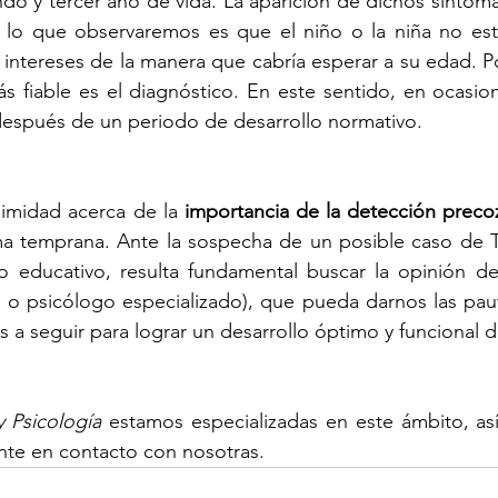
do y tercer año de vida. La aparición de dichos síntoma
 lo que observaremos es que el niño o la niña no está
o intereses de la manera que cabría esperar a su edad. Po
s fiable es el diagnóstico. En este sentido, en ocasio
después de un periodo de desarrollo normativo.
imidad acerca de la 
importancia de la detección preco
ma temprana. Ante la sospecha de un posible caso de TE
o educativo, resulta fundamental buscar la opinión de 
 o psicólogo especializado), que pueda darnos las paut
s a seguir para lograr un desarrollo óptimo y funcional d
 Psicología
 estamos especializadas en este ámbito, así
nte en contacto con nosotras.