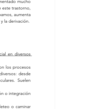
umentado mucho 
este trastorno, 
ábamos, aumenta 
y la derivación.
ial en diversos 
on los procesos 
iversos: desde 
ulares. Suelen 
n o integración 
leteo o caminar 