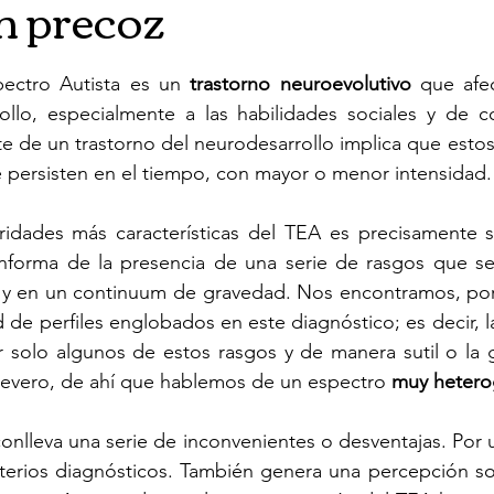
n precoz
pectro Autista es un 
trastorno neuroevolutivo
 que afec
ollo, especialmente a las habilidades sociales y de co
e de un trastorno del neurodesarrollo implica que estos
ue persisten en el tiempo, con mayor o menor intensidad.
aridades más características del TEA es precisamente 
nforma de la presencia de una serie de rasgos que se 
 y en un continuum de gravedad. Nos encontramos, por 
de perfiles englobados en este diagnóstico; es decir, l
solo algunos de estos rasgos y de manera sutil o la g
severo, de ahí que hablemos de un espectro 
muy heter
conlleva una serie de inconvenientes o desventajas. Por un
iterios diagnósticos. También genera una percepción so