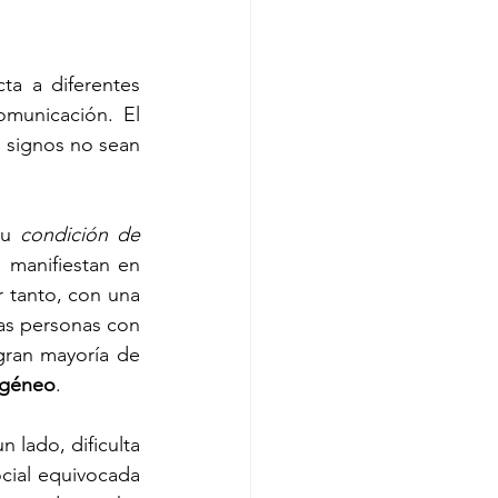
ta a diferentes 
municación. El 
 signos no sean 
su 
condición de 
manifiestan en 
tanto, con una 
as personas con 
ran mayoría de 
ogéneo
.
 lado, dificulta 
cial equivocada 