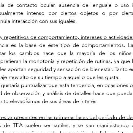
cia de contacto ocular, ausencia de lenguaje o uso 
sualmente intenso por ciertos objetos o por cierta
nula interacción con sus iguales.
s y repetitivos de comportamiento, intereses o actividade
ncia es la base de este tipo de comportamientos. La d
retar los cambios hace que la mayoría de los niños
refieran la monotonía y repetición de rutinas, ya que l
 les aportan seguridad y sensación de bienestar. Tanto es
aje muy alto de su tiempo a aquello que les gusta. 
 gustaría puntualizar que esta tendencia, en ocasiones ob
de observación y análisis de detalles hace que puedan 
nto elevadísimos de sus áreas de interés.
estar presentes en las primeras fases del período de des
s de TEA suelen ser sutiles, y se van manifestando