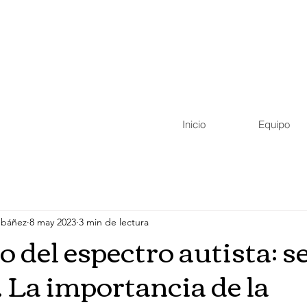
Email:
ngiltrescantos
@gmail.com
Direcci
Horario:
10:00 a 21:00
Tres
Inicio
Equipo
Ibáñez
8 may 2023
3 min de lectura
 del espectro autista: s
. La importancia de la