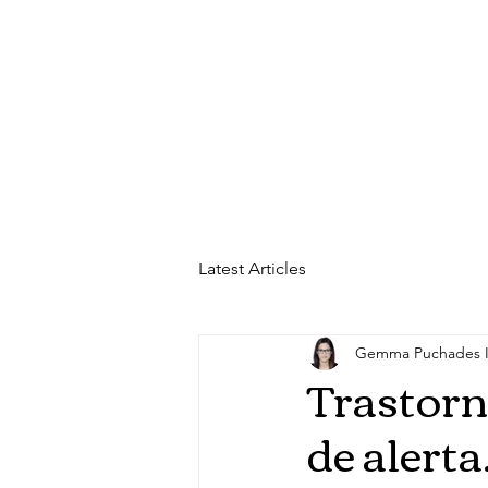
Teléfonos:
PSICOLOGÍA: 657921032
LOGOPEDIA: 650253705
Latest Articles
Gemma Puchades 
Trastorno
de alerta